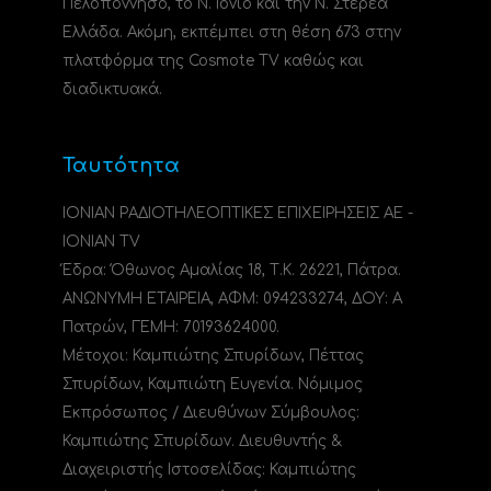
Πελοπόννησο, το N. Ιόνιο και την Ν. Στερεά
Ελλάδα. Ακόμη, εκπέμπει στη θέση 673 στην
πλατφόρμα της Cosmote TV καθώς και
διαδικτυακά.
Ταυτότητα
ΙΟΝΙΑΝ ΡΑΔΙΟΤΗΛΕΟΠΤΙΚΕΣ ΕΠΙΧΕΙΡΗΣΕΙΣ ΑΕ -
IONIAN TV
Έδρα: Όθωνος Αμαλίας 18, Τ.Κ. 26221, Πάτρα.
ΑΝΩΝΥΜΗ ΕΤΑΙΡΕΙΑ, ΑΦΜ: 094233274, ΔΟΥ: A
Πατρών, ΓΕΜΗ: 70193624000.
Μέτοχοι: Καμπιώτης Σπυρίδων, Πέττας
Σπυρίδων, Καμπιώτη Ευγενία. Νόμιμος
Εκπρόσωπος / Διευθύνων Σύμβουλος:
Καμπιώτης Σπυρίδων. Διευθυντής &
Διαχειριστής Ιστοσελίδας: Καμπιώτης