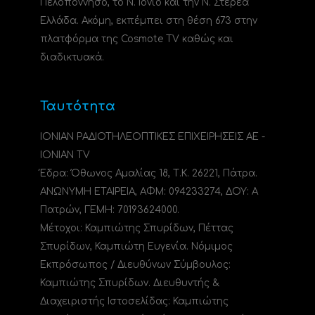
Πελοπόννησο, το N. Ιόνιο και την Ν. Στερεά
Ελλάδα. Ακόμη, εκπέμπει στη θέση 673 στην
πλατφόρμα της Cosmote TV καθώς και
διαδικτυακά.
Ταυτότητα
ΙΟΝΙΑΝ ΡΑΔΙΟΤΗΛΕΟΠΤΙΚΕΣ ΕΠΙΧΕΙΡΗΣΕΙΣ ΑΕ -
IONIAN TV
Έδρα: Όθωνος Αμαλίας 18, Τ.Κ. 26221, Πάτρα.
ΑΝΩΝΥΜΗ ΕΤΑΙΡΕΙΑ, ΑΦΜ: 094233274, ΔΟΥ: A
Πατρών, ΓΕΜΗ: 70193624000.
Μέτοχοι: Καμπιώτης Σπυρίδων, Πέττας
Σπυρίδων, Καμπιώτη Ευγενία. Νόμιμος
Εκπρόσωπος / Διευθύνων Σύμβουλος:
Καμπιώτης Σπυρίδων. Διευθυντής &
Διαχειριστής Ιστοσελίδας: Καμπιώτης