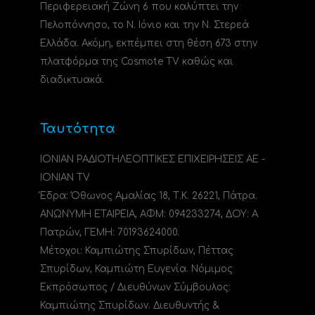
Περιφερειακή Ζώνη 6 που καλύπτει την
Πελοπόννησο, το N. Ιόνιο και την Ν. Στερεά
Ελλάδα. Ακόμη, εκπέμπει στη θέση 673 στην
πλατφόρμα της Cosmote TV καθώς και
διαδικτυακά.
Ταυτότητα
ΙΟΝΙΑΝ ΡΑΔΙΟΤΗΛΕΟΠΤΙΚΕΣ ΕΠΙΧΕΙΡΗΣΕΙΣ ΑΕ -
IONIAN TV
Έδρα: Όθωνος Αμαλίας 18, Τ.Κ. 26221, Πάτρα.
ΑΝΩΝΥΜΗ ΕΤΑΙΡΕΙΑ, ΑΦΜ: 094233274, ΔΟΥ: A
Πατρών, ΓΕΜΗ: 70193624000.
Μέτοχοι: Καμπιώτης Σπυρίδων, Πέττας
Σπυρίδων, Καμπιώτη Ευγενία. Νόμιμος
Εκπρόσωπος / Διευθύνων Σύμβουλος:
Καμπιώτης Σπυρίδων. Διευθυντής &