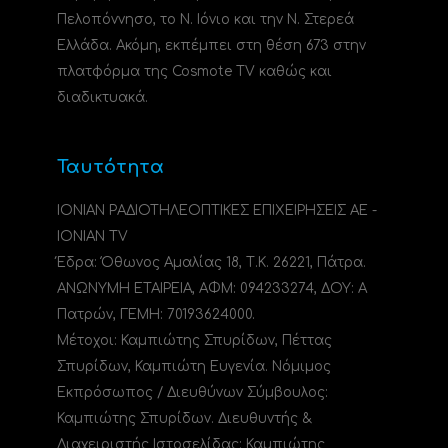
Πελοπόννησο, το N. Ιόνιο και την Ν. Στερεά
Ελλάδα. Ακόμη, εκπέμπει στη θέση 673 στην
πλατφόρμα της Cosmote TV καθώς και
διαδικτυακά.
Ταυτότητα
ΙΟΝΙΑΝ ΡΑΔΙΟΤΗΛΕΟΠΤΙΚΕΣ ΕΠΙΧΕΙΡΗΣΕΙΣ ΑΕ -
IONIAN TV
Έδρα: Όθωνος Αμαλίας 18, Τ.Κ. 26221, Πάτρα.
ΑΝΩΝΥΜΗ ΕΤΑΙΡΕΙΑ, ΑΦΜ: 094233274, ΔΟΥ: A
Πατρών, ΓΕΜΗ: 70193624000.
Μέτοχοι: Καμπιώτης Σπυρίδων, Πέττας
Σπυρίδων, Καμπιώτη Ευγενία. Νόμιμος
Εκπρόσωπος / Διευθύνων Σύμβουλος:
Καμπιώτης Σπυρίδων. Διευθυντής &
Διαχειριστής Ιστοσελίδας: Καμπιώτης