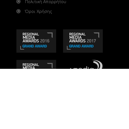
Πολιτική Απορρήτου
Όροι Χρήσης
Τηλεοπτικό κανάλι Ionian TV - Η Τηλεόραση της
Δυτικής Ελλάδας
. Ενημέρωση, Άποψη, Ψυχαγωγία.
Κατασκευή ιστοσελίδας: Set 2 Web