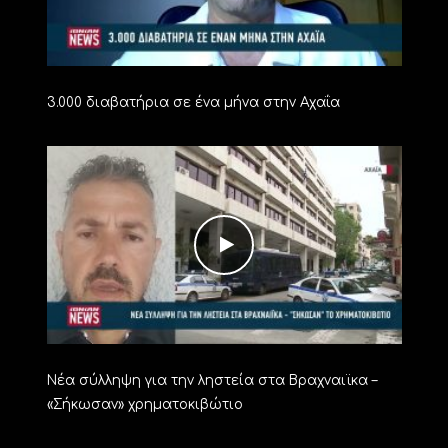
3.000 διαβατήρια σε ένα μήνα στην Αχαΐα
Νέα σύλληψη για την ληστεία στα Βραχναιϊκα –
«Σήκωσαν» χρηματοκιβώτιο