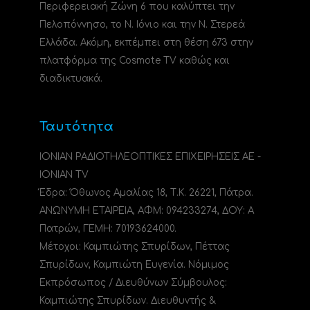
Περιφερειακή Ζώνη 6 που καλύπτει την
Πελοπόννησο, το N. Ιόνιο και την Ν. Στερεά
Ελλάδα. Ακόμη, εκπέμπει στη θέση 673 στην
πλατφόρμα της Cosmote TV καθώς και
διαδικτυακά.
Ταυτότητα
ΙΟΝΙΑΝ ΡΑΔΙΟΤΗΛΕΟΠΤΙΚΕΣ ΕΠΙΧΕΙΡΗΣΕΙΣ ΑΕ -
IONIAN TV
Έδρα: Όθωνος Αμαλίας 18, Τ.Κ. 26221, Πάτρα.
ΑΝΩΝΥΜΗ ΕΤΑΙΡΕΙΑ, ΑΦΜ: 094233274, ΔΟΥ: A
Πατρών, ΓΕΜΗ: 70193624000.
Μέτοχοι: Καμπιώτης Σπυρίδων, Πέττας
Σπυρίδων, Καμπιώτη Ευγενία. Νόμιμος
Εκπρόσωπος / Διευθύνων Σύμβουλος:
Καμπιώτης Σπυρίδων. Διευθυντής &