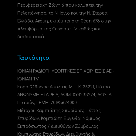
Περιφερειακή Ζώνη 6 που καλύπτει την
Πελοπόννησο, το N. Ιόνιο και την Ν. Στερεά
Ελλάδα. Ακόμη, εκπέμπει στη θέση 673 στην
πλατφόρμα της Cosmote TV καθώς και
διαδικτυακά.
Ταυτότητα
ΙΟΝΙΑΝ ΡΑΔΙΟΤΗΛΕΟΠΤΙΚΕΣ ΕΠΙΧΕΙΡΗΣΕΙΣ ΑΕ -
IONIAN TV
Έδρα: Όθωνος Αμαλίας 18, Τ.Κ. 26221, Πάτρα.
ΑΝΩΝΥΜΗ ΕΤΑΙΡΕΙΑ, ΑΦΜ: 094233274, ΔΟΥ: A
Πατρών, ΓΕΜΗ: 70193624000.
Μέτοχοι: Καμπιώτης Σπυρίδων, Πέττας
Σπυρίδων, Καμπιώτη Ευγενία. Νόμιμος
Εκπρόσωπος / Διευθύνων Σύμβουλος:
Καμπιώτης Σπυρίδων. Διευθυντής &