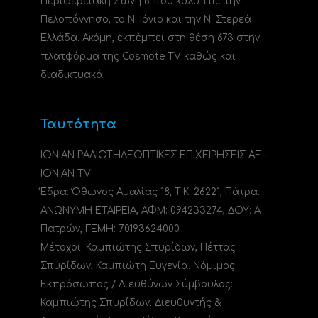
Περιφερειακή Ζώνη 6 που καλύπτει την
Πελοπόννησο, το N. Ιόνιο και την Ν. Στερεά
Ελλάδα. Ακόμη, εκπέμπει στη θέση 673 στην
πλατφόρμα της Cosmote TV καθώς και
διαδικτυακά.
Ταυτότητα
ΙΟΝΙΑΝ ΡΑΔΙΟΤΗΛΕΟΠΤΙΚΕΣ ΕΠΙΧΕΙΡΗΣΕΙΣ ΑΕ -
IONIAN TV
Έδρα: Όθωνος Αμαλίας 18, Τ.Κ. 26221, Πάτρα.
ΑΝΩΝΥΜΗ ΕΤΑΙΡΕΙΑ, ΑΦΜ: 094233274, ΔΟΥ: A
Πατρών, ΓΕΜΗ: 70193624000.
Μέτοχοι: Καμπιώτης Σπυρίδων, Πέττας
Σπυρίδων, Καμπιώτη Ευγενία. Νόμιμος
Εκπρόσωπος / Διευθύνων Σύμβουλος:
Καμπιώτης Σπυρίδων. Διευθυντής &