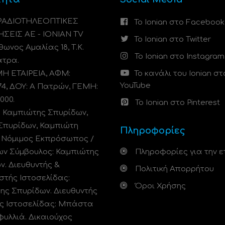
 ΡΑΔΙΟΤΗΛΕΟΠΤΙΚΕΣ
Το Ionian στο Facebook
ΗΣΕΙΣ ΑΕ - IONIAN TV
Το Ionian στο Twitter
ωνος Αμαλίας 18, Τ.Κ.
Το Ionian στο Instagram
άτρα.
 ΕΤΑΙΡΕΙΑ, ΑΦΜ:
Το κανάλι του Ionian στ
YouTube
74, ΔΟΥ: A Πατρών, ΓΕΜΗ:
000.
Το Ionian στο Pinterest
: Καμπιώτης Σπυρίδων,
Σπυρίδων, Καμπιώτη
Πληροφορίες
. Νόμιμος Εκπρόσωπος /
ων Σύμβουλος: Καμπιώτης
Πληροφορίες για την ε
ν. Διευθυντής &
Πολιτική Απορρήτου
στής Ιστοσελίδας:
Όροι Χρήσης
ης Σπυρίδων. Διευθυντής
ς Ιστοσελίδας: Μπάστα
φυλλιά. Δικαιούχος