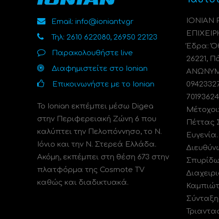
ΙΟΝΙΑΝ
Email: info@ioniantv.gr
ΕΠΙΧΕΙΡ
Τηλ: 2610 622080, 26950 22123
Έδρα: Όθ
Παρακολουθήστε live
26221, Π
Διαφημιστείτε στο Ionian
ΑΝΩΝΥΜΗ
Επικοινωνήστε με το Ionian
0942332
70193624
Το Ionian εκπέμπει μέσω Digea
Μέτοχοι
στην Περιφερειακή Ζώνη 6 που
Πέττας 
καλύπτει την Πελοπόννησο, το N.
Ευγενία
Ιόνιο και την Ν. Στερεά Ελλάδα.
Διευθύν
Ακόμη, εκπέμπει στη θέση 673 στην
Σπυρίδω
πλατφόρμα της Cosmote TV
Διαχειρι
καθώς και διαδικτυακά.
Καμπιώτ
Σύνταξη
Τριαντα