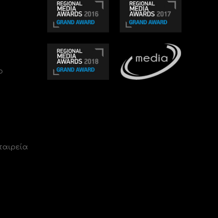
ο
ταιρεία