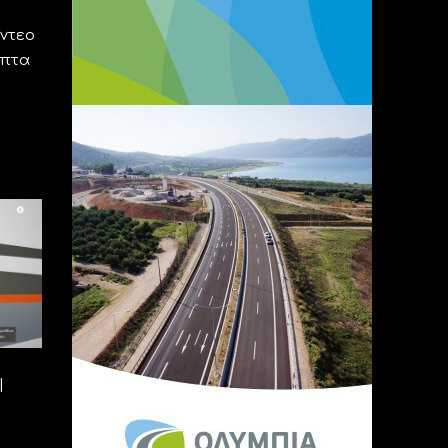
ίντεο
επτα
|