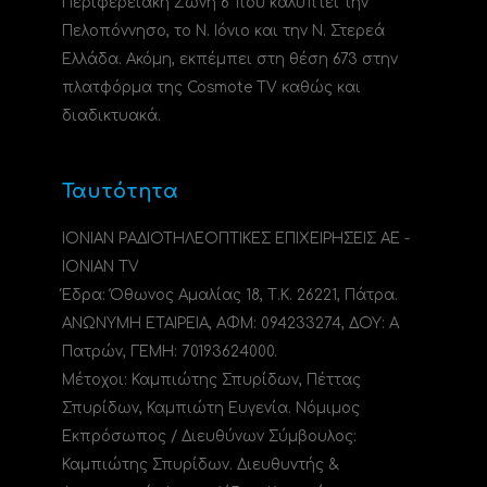
Περιφερειακή Ζώνη 6 που καλύπτει την
Πελοπόννησο, το N. Ιόνιο και την Ν. Στερεά
Ελλάδα. Ακόμη, εκπέμπει στη θέση 673 στην
πλατφόρμα της Cosmote TV καθώς και
διαδικτυακά.
Ταυτότητα
ΙΟΝΙΑΝ ΡΑΔΙΟΤΗΛΕΟΠΤΙΚΕΣ ΕΠΙΧΕΙΡΗΣΕΙΣ ΑΕ -
IONIAN TV
Έδρα: Όθωνος Αμαλίας 18, Τ.Κ. 26221, Πάτρα.
ΑΝΩΝΥΜΗ ΕΤΑΙΡΕΙΑ, ΑΦΜ: 094233274, ΔΟΥ: A
Πατρών, ΓΕΜΗ: 70193624000.
Μέτοχοι: Καμπιώτης Σπυρίδων, Πέττας
Σπυρίδων, Καμπιώτη Ευγενία. Νόμιμος
Εκπρόσωπος / Διευθύνων Σύμβουλος:
Καμπιώτης Σπυρίδων. Διευθυντής &