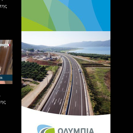
της
ι
της