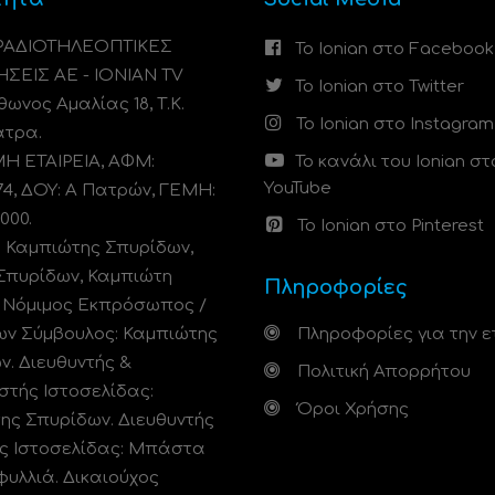
 ΡΑΔΙΟΤΗΛΕΟΠΤΙΚΕΣ
Το Ionian στο Facebook
ΗΣΕΙΣ ΑΕ - IONIAN TV
Το Ionian στο Twitter
ωνος Αμαλίας 18, Τ.Κ.
Το Ionian στο Instagram
άτρα.
 ΕΤΑΙΡΕΙΑ, ΑΦΜ:
Το κανάλι του Ionian στ
YouTube
74, ΔΟΥ: A Πατρών, ΓΕΜΗ:
000.
Το Ionian στο Pinterest
: Καμπιώτης Σπυρίδων,
Σπυρίδων, Καμπιώτη
Πληροφορίες
. Νόμιμος Εκπρόσωπος /
ων Σύμβουλος: Καμπιώτης
Πληροφορίες για την ε
ν. Διευθυντής &
Πολιτική Απορρήτου
στής Ιστοσελίδας:
Όροι Χρήσης
ης Σπυρίδων. Διευθυντής
ς Ιστοσελίδας: Μπάστα
φυλλιά. Δικαιούχος