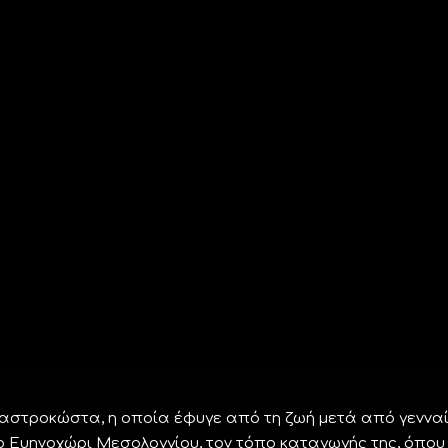
Μαστροκώστα, η οποία έφυγε από τη ζωή μετά από γεννα
στο Ευηνοχώρι Μεσολογγίου, τον τόπο καταγωγής της, όπου