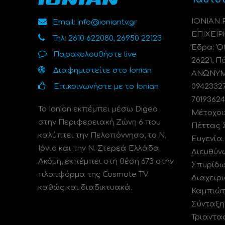
ΙΟΝΙΑΝ
Email: info@ioniantv.gr
ΕΠΙΧΕΙΡ
Τηλ: 2610 622080, 26950 22123
Έδρα: Όθ
Παρακολουθήστε live
26221, Π
Διαφημιστείτε στο Ionian
ΑΝΩΝΥΜΗ
Επικοινωνήστε με το Ionian
0942332
70193624
Το Ionian εκπέμπει μέσω Digea
Μέτοχοι
στην Περιφερειακή Ζώνη 6 που
Πέττας 
καλύπτει την Πελοπόννησο, το N.
Ευγενία
Ιόνιο και την Ν. Στερεά Ελλάδα.
Διευθύν
Ακόμη, εκπέμπει στη θέση 673 στην
Σπυρίδω
πλατφόρμα της Cosmote TV
Διαχειρι
καθώς και διαδικτυακά.
Καμπιώτ
Σύνταξη
Τριαντα