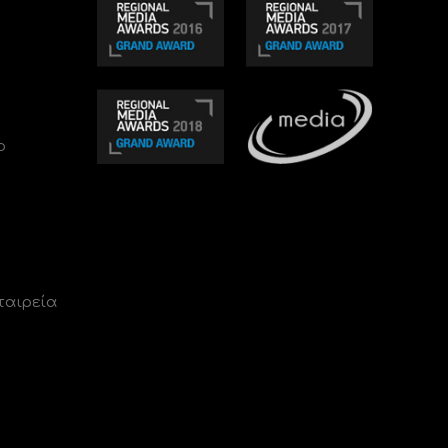
ο
ταιρεία