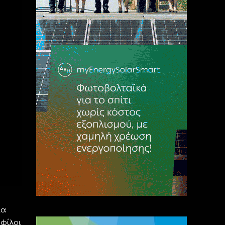
ία
 φίλοι