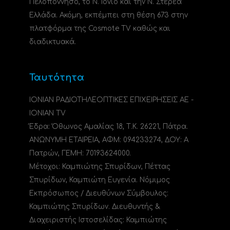
Πελοπόννησο, το N. Ιόνιο και την Ν. Στερεά
Ελλάδα. Ακόμη, εκπέμπει στη θέση 673 στην
πλατφόρμα της Cosmote TV καθώς και
διαδικτυακά.
Ταυτότητα
ΙΟΝΙΑΝ ΡΑΔΙΟΤΗΛΕΟΠΤΙΚΕΣ ΕΠΙΧΕΙΡΗΣΕΙΣ ΑΕ -
IONIAN TV
Έδρα: Όθωνος Αμαλίας 18, Τ.Κ. 26221, Πάτρα.
ΑΝΩΝΥΜΗ ΕΤΑΙΡΕΙΑ, ΑΦΜ: 094233274, ΔΟΥ: A
Πατρών, ΓΕΜΗ: 70193624000.
Μέτοχοι: Καμπιώτης Σπυρίδων, Πέττας
Σπυρίδων, Καμπιώτη Ευγενία. Νόμιμος
Εκπρόσωπος / Διευθύνων Σύμβουλος:
Καμπιώτης Σπυρίδων. Διευθυντής &
Διαχειριστής Ιστοσελίδας: Καμπιώτης