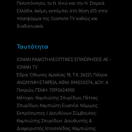
Πελοπόννησο, το N. Ιόνιο και την Ν. Στερεά
Ελλάδα. Ακόμη, εκπέμπει στη θέση 673 στην
πλατφόρμα της Cosmote TV καθώς και
διαδικτυακά.
Ταυτότητα
ΙΟΝΙΑΝ ΡΑΔΙΟΤΗΛΕΟΠΤΙΚΕΣ ΕΠΙΧΕΙΡΗΣΕΙΣ ΑΕ -
IONIAN TV
Έδρα: Όθωνος Αμαλίας 18, Τ.Κ. 26221, Πάτρα.
ΑΝΩΝΥΜΗ ΕΤΑΙΡΕΙΑ, ΑΦΜ: 094233274, ΔΟΥ: A
Πατρών, ΓΕΜΗ: 70193624000.
Μέτοχοι: Καμπιώτης Σπυρίδων, Πέττας
Σπυρίδων, Καμπιώτη Ευγενία. Νόμιμος
Εκπρόσωπος / Διευθύνων Σύμβουλος:
Καμπιώτης Σπυρίδων. Διευθυντής &
Διαχειριστής Ιστοσελίδας: Καμπιώτης