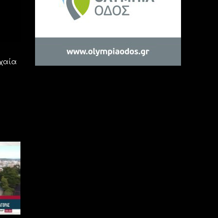
ρχαία