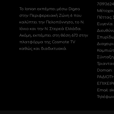
70193624
Το Ionian εκπέμπει μέσω Digea
Μέτοχοι
στην Περιφερειακή Ζώνη 6 που
Πέττας 
καλύπτει την Πελοπόννησο, το N.
Ευγενία
Ιόνιο και την Ν. Στερεά Ελλάδα.
Διευθύν
Ακόμη, εκπέμπει στη θέση 673 στην
Σπυρίδω
πλατφόρμα της Cosmote TV
Διαχειρι
καθώς και διαδικτυακά.
Καμπιώτ
Σύνταξη
Τριαντα
Domain:
ΡΑΔΙΟΤ
ΕΠΙΧΕΙΡ
Email: s
Τηλέφωνο