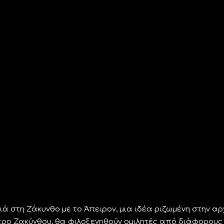
ιά στη Ζάκυνθο με το Άπειρον, μια ιδέα ριζωμένη στην α
ατρο Ζακύνθου, θα φιλοξενηθούν ομιλητές από διάφορους