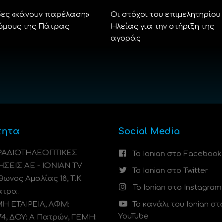
ες «κάνουν παρέλαση»
Οι στόχοι του επιμελητηρίου
όμους της Πάτρας
Ηλείας για την στήριξη της
αγοράς
τητα
Social Media
 ΡΑΔΙΟΤΗΛΕΟΠΤΙΚΕΣ
Το Ionian στο Facebook
ΗΣΕΙΣ ΑΕ - IONIAN TV
Το Ionian στο Twitter
ωνος Αμαλίας 18, Τ.Κ.
Το Ionian στο Instagram
άτρα.
 ΕΤΑΙΡΕΙΑ, ΑΦΜ:
Το κανάλι του Ionian στ
YouTube
74, ΔΟΥ: A Πατρών, ΓΕΜΗ: