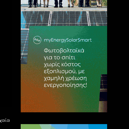
ρχαία