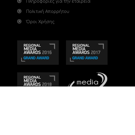
Πληροφορίες για την εταιρεία
Πολιτική Απορρήτου
Όροι Χρήσης
Τηλεοπτικό κανάλι Ionian TV - Η Τηλεόραση της
Δυτικής Ελλάδας
. Ενημέρωση, Άποψη, Ψυχαγωγία.