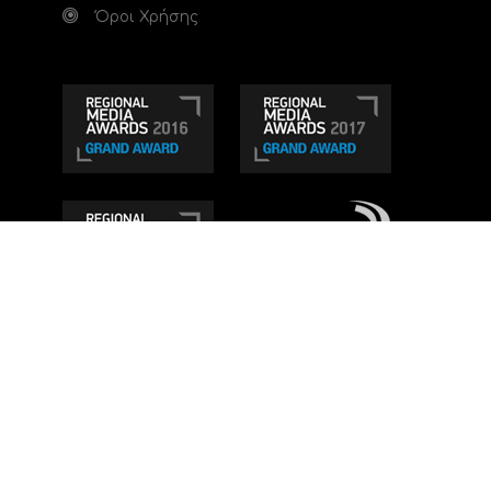
Όροι Χρήσης
Τηλεοπτικό κανάλι Ionian TV - Η Τηλεόραση της
Δυτικής Ελλάδας
. Ενημέρωση, Άποψη, Ψυχαγωγία.
Κατασκευή ιστοσελίδας: Set 2 Web