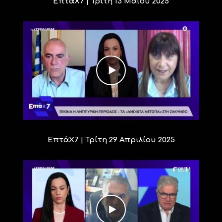
ΕπτάΧ7 | Τρίτη 13 Μαΐου 2025
ΕπτάΧ7 | Τρίτη 29 Απριλίου 2025