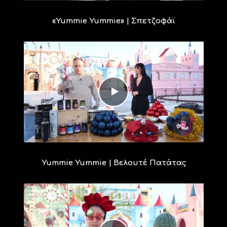
«Yummie Yummie» | Σπετζοφάϊ
Yummie Yummie | Βελουτέ Πατάτας