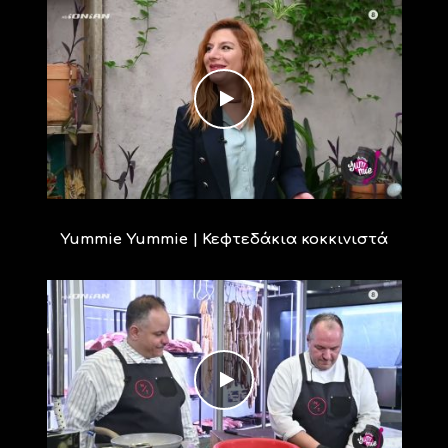
Yummie Yummie | Κεφτεδάκια κοκκινιστά