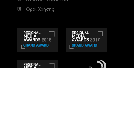
Όροι Χρήσης
Τηλεοπτικό κανάλι Ionian TV - Η Τηλεόραση της
Δυτικής Ελλάδας
. Ενημέρωση, Άποψη, Ψυχαγωγία.
Κατασκευή ιστοσελίδας: Set 2 Web