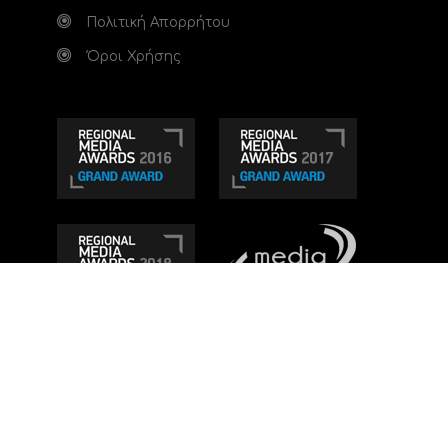
Πολιτική Απορρήτου
Όροι Χρήσης
Τηλεοπτικό κανάλι Ionian TV - Η Τηλεόραση της
Δυτικής Ελλάδας
. Ενημέρωση, Άποψη, Ψυχαγωγία.