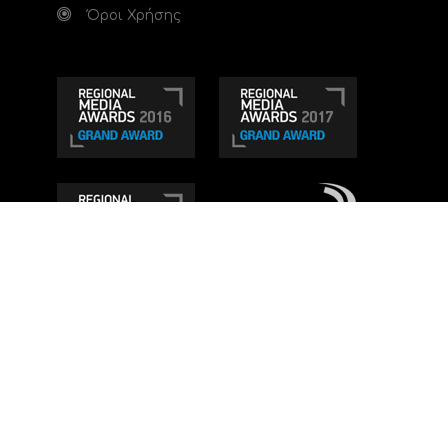
Όροι Χρήσης
Τηλεοπτικό κανάλι Ionian TV - Η Τηλεόραση της
Δυτικής Ελλάδας
. Ενημέρωση, Άποψη, Ψυχαγωγία.
Κατασκευή ιστοσελίδας: Set 2 Web