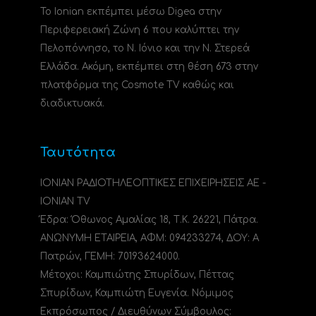
Το Ionian εκπέμπει μέσω Digea στην
Περιφερειακή Ζώνη 6 που καλύπτει την
Πελοπόννησο, το N. Ιόνιο και την Ν. Στερεά
Ελλάδα. Ακόμη, εκπέμπει στη θέση 673 στην
πλατφόρμα της Cosmote TV καθώς και
διαδικτυακά.
Ταυτότητα
ΙΟΝΙΑΝ ΡΑΔΙΟΤΗΛΕΟΠΤΙΚΕΣ ΕΠΙΧΕΙΡΗΣΕΙΣ ΑΕ -
IONIAN TV
Έδρα: Όθωνος Αμαλίας 18, Τ.Κ. 26221, Πάτρα.
ΑΝΩΝΥΜΗ ΕΤΑΙΡΕΙΑ, ΑΦΜ: 094233274, ΔΟΥ: A
Πατρών, ΓΕΜΗ: 70193624000.
Μέτοχοι: Καμπιώτης Σπυρίδων, Πέττας
Σπυρίδων, Καμπιώτη Ευγενία. Νόμιμος
Εκπρόσωπος / Διευθύνων Σύμβουλος: