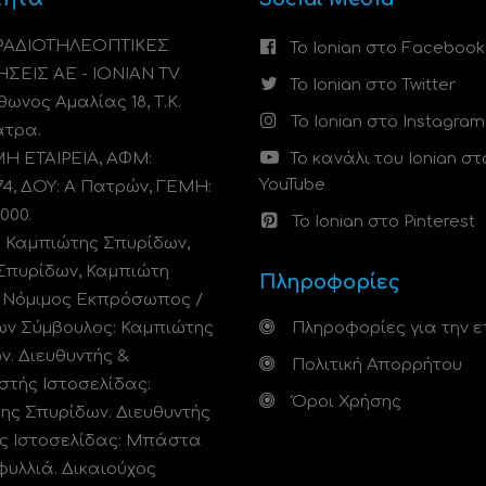
 ΡΑΔΙΟΤΗΛΕΟΠΤΙΚΕΣ
Το Ionian στο Facebook
ΗΣΕΙΣ ΑΕ - IONIAN TV
Το Ionian στο Twitter
ωνος Αμαλίας 18, Τ.Κ.
Το Ionian στο Instagram
άτρα.
 ΕΤΑΙΡΕΙΑ, ΑΦΜ:
Το κανάλι του Ionian στ
YouTube
74, ΔΟΥ: A Πατρών, ΓΕΜΗ:
000.
Το Ionian στο Pinterest
: Καμπιώτης Σπυρίδων,
Σπυρίδων, Καμπιώτη
Πληροφορίες
. Νόμιμος Εκπρόσωπος /
ων Σύμβουλος: Καμπιώτης
Πληροφορίες για την ε
ν. Διευθυντής &
Πολιτική Απορρήτου
στής Ιστοσελίδας:
Όροι Χρήσης
ης Σπυρίδων. Διευθυντής
ς Ιστοσελίδας: Μπάστα
φυλλιά. Δικαιούχος