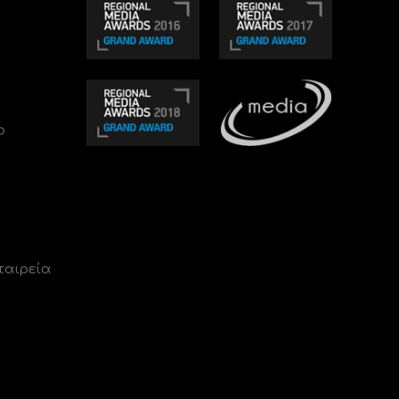
ο
ταιρεία