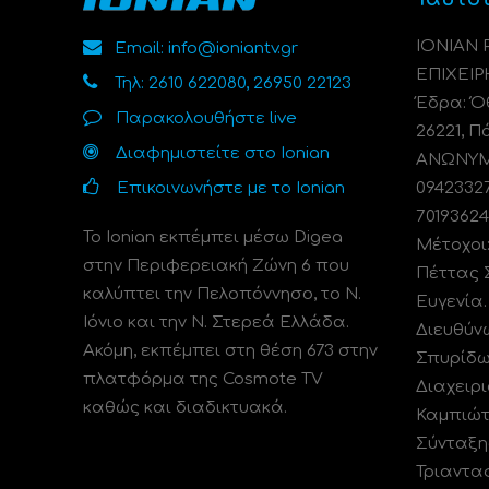
ΙΟΝΙΑΝ
Email: info@ioniantv.gr
ΕΠΙΧΕΙΡ
Τηλ: 2610 622080, 26950 22123
Έδρα: Όθ
Παρακολουθήστε live
26221, Π
Διαφημιστείτε στο Ionian
ΑΝΩΝΥΜΗ
Επικοινωνήστε με το Ionian
0942332
70193624
Το Ionian εκπέμπει μέσω Digea
Μέτοχοι
στην Περιφερειακή Ζώνη 6 που
Πέττας 
καλύπτει την Πελοπόννησο, το N.
Ευγενία
Ιόνιο και την Ν. Στερεά Ελλάδα.
Διευθύν
Ακόμη, εκπέμπει στη θέση 673 στην
Σπυρίδω
πλατφόρμα της Cosmote TV
Διαχειρι
καθώς και διαδικτυακά.
Καμπιώτ
Σύνταξη
Τριαντα