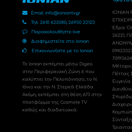
ΙΟΝΙΑΝ
Email: info@ioniantv.gr
ΕΠΙΧΕΙΡ
Τηλ: 2610 622080, 26950 22123
Έδρα: Όθ
Παρακολουθήστε live
26221, Π
Διαφημιστείτε στο Ionian
ΑΝΩΝΥΜΗ
Επικοινωνήστε με το Ionian
0942332
70193624
Το Ionian εκπέμπει μέσω Digea
Μέτοχοι
στην Περιφερειακή Ζώνη 6 που
Πέττας 
καλύπτει την Πελοπόννησο, το N.
Ευγενία
Ιόνιο και την Ν. Στερεά Ελλάδα.
Διευθύν
Ακόμη, εκπέμπει στη θέση 673 στην
Σπυρίδω
πλατφόρμα της Cosmote TV
Διαχειρι
καθώς και διαδικτυακά.
Καμπιώτ
Σύνταξη
Τριαντα