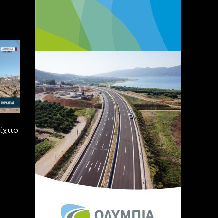
ίχτια