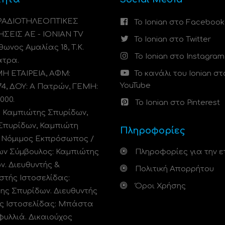
 ΡΑΔΙΟΤΗΛΕΟΠΤΙΚΕΣ
Το Ionian στο Facebook
ΗΣΕΙΣ ΑΕ - IONIAN TV
Το Ionian στο Twitter
ωνος Αμαλίας 18, Τ.Κ.
Το Ionian στο Instagram
άτρα.
 ΕΤΑΙΡΕΙΑ, ΑΦΜ:
Το κανάλι του Ionian στ
YouTube
74, ΔΟΥ: A Πατρών, ΓΕΜΗ:
000.
Το Ionian στο Pinterest
: Καμπιώτης Σπυρίδων,
Σπυρίδων, Καμπιώτη
Πληροφορίες
. Νόμιμος Εκπρόσωπος /
ων Σύμβουλος: Καμπιώτης
Πληροφορίες για την ε
ν. Διευθυντής &
Πολιτική Απορρήτου
στής Ιστοσελίδας:
Όροι Χρήσης
ης Σπυρίδων. Διευθυντής
ς Ιστοσελίδας: Μπάστα
φυλλιά. Δικαιούχος