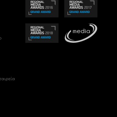
ο
ταιρεία