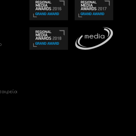
ο
ταιρεία