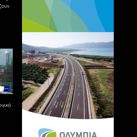
ζουν
ογικό