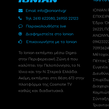
ΙΟΝΙΑΝ
Email: info@ioniantv.gr
ΕΠΙΧΕΙΡ
Τηλ: 2610 622080, 26950 22123
Έδρα: Όθ
Παρακολουθήστε live
26221, Π
Διαφημιστείτε στο Ionian
ΑΝΩΝΥΜΗ
Επικοινωνήστε με το Ionian
0942332
70193624
Το Ionian εκπέμπει μέσω Digea
Μέτοχοι
στην Περιφερειακή Ζώνη 6 που
Πέττας 
καλύπτει την Πελοπόννησο, το N.
Ευγενία
Ιόνιο και την Ν. Στερεά Ελλάδα.
Διευθύν
Ακόμη, εκπέμπει στη θέση 673 στην
Σπυρίδω
πλατφόρμα της Cosmote TV
Διαχειρι
καθώς και διαδικτυακά.
Καμπιώτ
Σύνταξη
Τριαντα