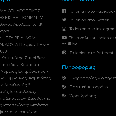
 ΡΑΔΙΟΤΗΛΕΟΠΤΙΚΕΣ
Το Ionian στο Facebook
ΗΣΕΙΣ ΑΕ - IONIAN TV
Το Ionian στο Twitter
ωνος Αμαλίας 18, Τ.Κ.
Το Ionian στο Instagram
άτρα.
 ΕΤΑΙΡΕΙΑ, ΑΦΜ:
Το κανάλι του Ionian στ
YouTube
74, ΔΟΥ: A Πατρών, ΓΕΜΗ:
000.
Το Ionian στο Pinterest
: Καμπιώτης Σπυρίδων,
Σπυρίδων, Καμπιώτη
Πληροφορίες
. Νόμιμος Εκπρόσωπος /
ων Σύμβουλος: Καμπιώτης
Πληροφορίες για την ε
ν. Διευθυντής &
Πολιτική Απορρήτου
στής Ιστοσελίδας:
Όροι Χρήσης
ης Σπυρίδων. Διευθυντής
ς Ιστοσελίδας: Μπάστα
φυλλιά. Δικαιούχος