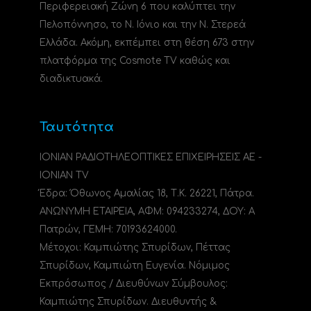
Περιφερειακή Ζώνη 6 που καλύπτει την
Πελοπόννησο, το N. Ιόνιο και την Ν. Στερεά
Ελλάδα. Ακόμη, εκπέμπει στη θέση 673 στην
πλατφόρμα της Cosmote TV καθώς και
διαδικτυακά.
Ταυτότητα
ΙΟΝΙΑΝ ΡΑΔΙΟΤΗΛΕΟΠΤΙΚΕΣ ΕΠΙΧΕΙΡΗΣΕΙΣ ΑΕ -
IONIAN TV
Έδρα: Όθωνος Αμαλίας 18, Τ.Κ. 26221, Πάτρα.
ΑΝΩΝΥΜΗ ΕΤΑΙΡΕΙΑ, ΑΦΜ: 094233274, ΔΟΥ: A
Πατρών, ΓΕΜΗ: 70193624000.
Μέτοχοι: Καμπιώτης Σπυρίδων, Πέττας
Σπυρίδων, Καμπιώτη Ευγενία. Νόμιμος
Εκπρόσωπος / Διευθύνων Σύμβουλος:
Καμπιώτης Σπυρίδων. Διευθυντής &