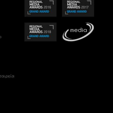
ο
ταιρεία