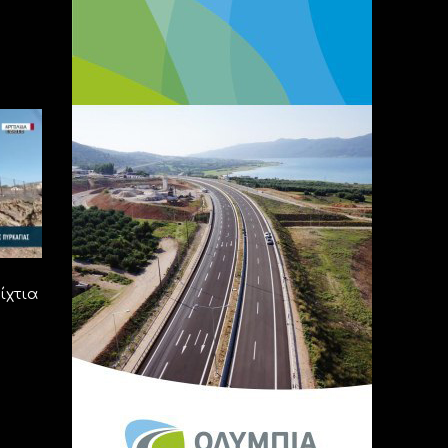
ίχτια