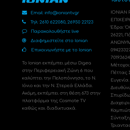
ΙΟΝΙΑΝ
Email: info@ioniantv.gr
ΕΠΙΧΕΙΡ
Τηλ: 2610 622080, 26950 22123
Έδρα: Όθ
Παρακολουθήστε live
26221, Π
Διαφημιστείτε στο Ionian
ΑΝΩΝΥΜΗ
Επικοινωνήστε με το Ionian
0942332
70193624
Το Ionian εκπέμπει μέσω Digea
Μέτοχοι
στην Περιφερειακή Ζώνη 6 που
Πέττας 
καλύπτει την Πελοπόννησο, το N.
Ευγενία
Ιόνιο και την Ν. Στερεά Ελλάδα.
Διευθύν
Ακόμη, εκπέμπει στη θέση 673 στην
Σπυρίδω
πλατφόρμα της Cosmote TV
Διαχειρι
καθώς και διαδικτυακά.
Καμπιώτ
Σύνταξη
Τριαντα