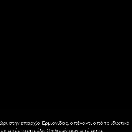
ρι στην επαρχία Ερμιονίδας, απέναντι από το ιδιωτικό
υ, σε απόσταση μόλις 3 χιλιομέτρων από αυτό.