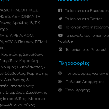
 ΡΑΔΙΟΤΗΛΕΟΠΤΙΚΕΣ
Το Ionian στο Facebook
ΗΣΕΙΣ ΑΕ - IONIAN TV
Το Ionian στο Twitter
ωνος Αμαλίας 18, Τ.Κ.
Το Ionian στο Instagram
άτρα.
 ΕΤΑΙΡΕΙΑ, ΑΦΜ:
Το κανάλι του Ionian στ
YouTube
74, ΔΟΥ: A Πατρών, ΓΕΜΗ:
000.
Το Ionian στο Pinterest
: Καμπιώτης Σπυρίδων,
Σπυρίδων, Καμπιώτη
Πληροφορίες
. Νόμιμος Εκπρόσωπος /
ων Σύμβουλος: Καμπιώτης
Πληροφορίες για την ε
ν. Διευθυντής &
Πολιτική Απορρήτου
στής Ιστοσελίδας:
Όροι Χρήσης
ης Σπυρίδων. Διευθυντής
ς Ιστοσελίδας: Μπάστα
φυλλιά. Δικαιούχος