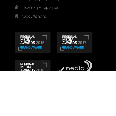
Πολιτική Απορρήτου
Όροι Χρήσης
Τηλεοπτικό κανάλι Ionian TV - Η Τηλεόραση της
Δυτικής Ελλάδας
. Ενημέρωση, Άποψη, Ψυχαγωγία.