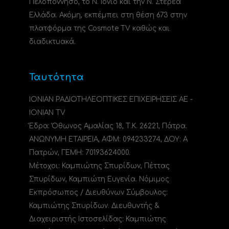
Πελοπόννησο, το N. Ιόνιο και την Ν. Στερεά
Ελλάδα. Ακόμη, εκπέμπει στη θέση 673 στην
πλατφόρμα της Cosmote TV καθώς και
διαδικτυακά.
Ταυτότητα
ΙΟΝΙΑΝ ΡΑΔΙΟΤΗΛΕΟΠΤΙΚΕΣ ΕΠΙΧΕΙΡΗΣΕΙΣ ΑΕ -
IONIAN TV
Έδρα: Όθωνος Αμαλίας 18, Τ.Κ. 26221, Πάτρα.
ΑΝΩΝΥΜΗ ΕΤΑΙΡΕΙΑ, ΑΦΜ: 094233274, ΔΟΥ: A
Πατρών, ΓΕΜΗ: 70193624000.
Μέτοχοι: Καμπιώτης Σπυρίδων, Πέττας
Σπυρίδων, Καμπιώτη Ευγενία. Νόμιμος
Εκπρόσωπος / Διευθύνων Σύμβουλος:
Καμπιώτης Σπυρίδων. Διευθυντής &
Διαχειριστής Ιστοσελίδας: Καμπιώτης