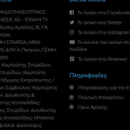
 ΡΑΔΙΟΤΗΛΕΟΠΤΙΚΕΣ
Το Ionian στο Facebook
ΗΣΕΙΣ ΑΕ - IONIAN TV
Το Ionian στο Twitter
ωνος Αμαλίας 18, Τ.Κ.
Το Ionian στο Instagram
άτρα.
 ΕΤΑΙΡΕΙΑ, ΑΦΜ:
Το κανάλι του Ionian στ
YouTube
74, ΔΟΥ: A Πατρών, ΓΕΜΗ:
000.
Το Ionian στο Pinterest
: Καμπιώτης Σπυρίδων,
Σπυρίδων, Καμπιώτη
Πληροφορίες
. Νόμιμος Εκπρόσωπος /
ων Σύμβουλος: Καμπιώτης
Πληροφορίες για την ε
ν. Διευθυντής &
Πολιτική Απορρήτου
στής Ιστοσελίδας:
Όροι Χρήσης
ης Σπυρίδων. Διευθυντής
ς Ιστοσελίδας: Μπάστα
φυλλιά. Δικαιούχος