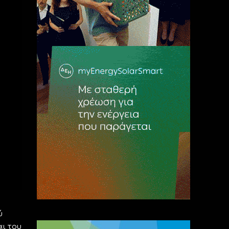
ύ
ι του