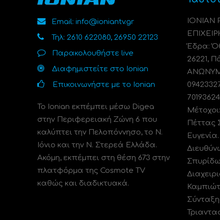
ΙΟΝΙΑΝ
Email: info@ioniantv.gr
ΕΠΙΧΕΙΡ
Τηλ: 2610 622080, 26950 22123
Έδρα: Όθ
Παρακολουθήστε live
26221, Π
Διαφημιστείτε στο Ionian
ΑΝΩΝΥΜΗ
Επικοινωνήστε με το Ionian
0942332
70193624
Το Ionian εκπέμπει μέσω Digea
Μέτοχοι
στην Περιφερειακή Ζώνη 6 που
Πέττας 
καλύπτει την Πελοπόννησο, το N.
Ευγενία
Ιόνιο και την Ν. Στερεά Ελλάδα.
Διευθύν
Ακόμη, εκπέμπει στη θέση 673 στην
Σπυρίδω
πλατφόρμα της Cosmote TV
Διαχειρι
καθώς και διαδικτυακά.
Καμπιώτ
Σύνταξη
Τριαντα