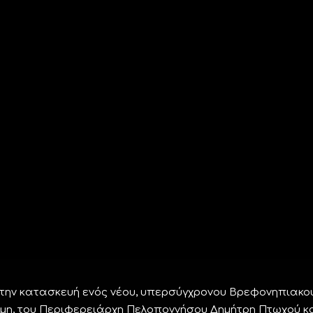
 την κατασκευή ενός νέου, υπερσύγχρονου Βρεφονηπιακο
μη, του Περιφερειάρχη Πελοποννήσου Δημήτρη Πτωχού κα