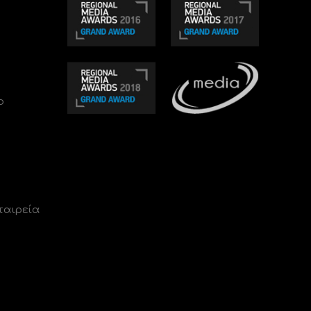
ο
ταιρεία