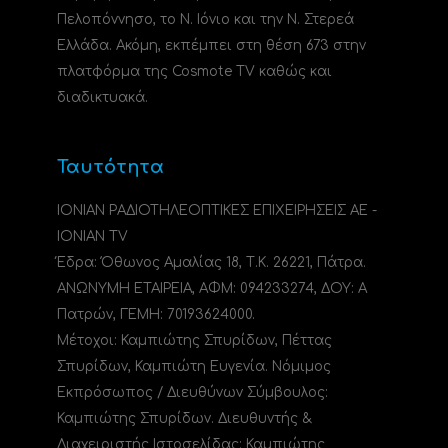
Πελοπόννησο, το N. Ιόνιο και την Ν. Στερεά
Ελλάδα. Ακόμη, εκπέμπει στη θέση 673 στην
πλατφόρμα της Cosmote TV καθώς και
διαδικτυακά.
Ταυτότητα
ΙΟΝΙΑΝ ΡΑΔΙΟΤΗΛΕΟΠΤΙΚΕΣ ΕΠΙΧΕΙΡΗΣΕΙΣ ΑΕ -
IONIAN TV
Έδρα: Όθωνος Αμαλίας 18, Τ.Κ. 26221, Πάτρα.
ΑΝΩΝΥΜΗ ΕΤΑΙΡΕΙΑ, ΑΦΜ: 094233274, ΔΟΥ: A
Πατρών, ΓΕΜΗ: 70193624000.
Μέτοχοι: Καμπιώτης Σπυρίδων, Πέττας
Σπυρίδων, Καμπιώτη Ευγενία. Νόμιμος
Εκπρόσωπος / Διευθύνων Σύμβουλος:
Καμπιώτης Σπυρίδων. Διευθυντής &
Διαχειριστής Ιστοσελίδας: Καμπιώτης