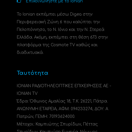
Επικοινωνήστε με το Ionian
Το Ionian εκπέμπει μέσω Digea στην
Περιφερειακή Ζώνη 6 που καλύπτει την
Πελοπόννησο, το N. Ιόνιο και την Ν. Στερεά
Ελλάδα. Ακόμη, εκπέμπει στη θέση 673 στην
πλατφόρμα της Cosmote TV καθώς και
διαδικτυακά.
Ταυτότητα
ΙΟΝΙΑΝ ΡΑΔΙΟΤΗΛΕΟΠΤΙΚΕΣ ΕΠΙΧΕΙΡΗΣΕΙΣ ΑΕ -
IONIAN TV
Έδρα: Όθωνος Αμαλίας 18, Τ.Κ. 26221, Πάτρα.
ΑΝΩΝΥΜΗ ΕΤΑΙΡΕΙΑ, ΑΦΜ: 094233274, ΔΟΥ: A
Πατρών, ΓΕΜΗ: 70193624000.
Μέτοχοι: Καμπιώτης Σπυρίδων, Πέττας
Σπυρίδων, Καμπιώτη Ευγενία. Νόμιμος