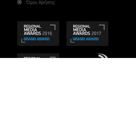
Όροι Χρήσης
Τηλεοπτικό κανάλι Ionian TV - Η Τηλεόραση της
Δυτικής Ελλάδας
. Ενημέρωση, Άποψη, Ψυχαγωγία.
Κατασκευή ιστοσελίδας: Set 2 Web