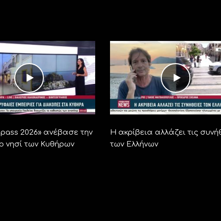
ra pass 2026» ανέβασε την
Η ακρίβεια αλλάζει τις συνή
το νησί των Κυθήρων
των Ελλήνων