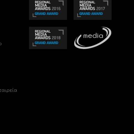
ο
ταιρεία