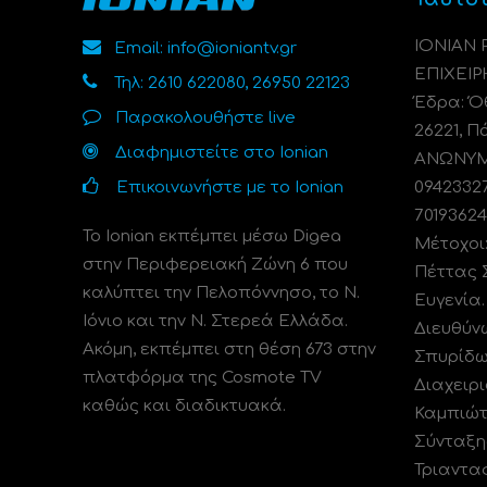
ΙΟΝΙΑΝ
Email: info@ioniantv.gr
ΕΠΙΧΕΙΡ
Τηλ: 2610 622080, 26950 22123
Έδρα: Όθ
Παρακολουθήστε live
26221, Π
Διαφημιστείτε στο Ionian
ΑΝΩΝΥΜΗ
Επικοινωνήστε με το Ionian
0942332
70193624
Το Ionian εκπέμπει μέσω Digea
Μέτοχοι
στην Περιφερειακή Ζώνη 6 που
Πέττας 
καλύπτει την Πελοπόννησο, το N.
Ευγενία
Ιόνιο και την Ν. Στερεά Ελλάδα.
Διευθύν
Ακόμη, εκπέμπει στη θέση 673 στην
Σπυρίδω
πλατφόρμα της Cosmote TV
Διαχειρι
καθώς και διαδικτυακά.
Καμπιώτ
Σύνταξη
Τριαντα