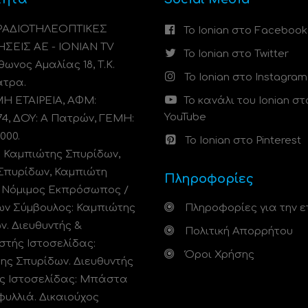
 ΡΑΔΙΟΤΗΛΕΟΠΤΙΚΕΣ
Το Ionian στο Facebook
ΗΣΕΙΣ ΑΕ - IONIAN TV
Το Ionian στο Twitter
ωνος Αμαλίας 18, Τ.Κ.
Το Ionian στο Instagram
άτρα.
 ΕΤΑΙΡΕΙΑ, ΑΦΜ:
Το κανάλι του Ionian στ
YouTube
74, ΔΟΥ: A Πατρών, ΓΕΜΗ:
000.
Το Ionian στο Pinterest
: Καμπιώτης Σπυρίδων,
Σπυρίδων, Καμπιώτη
Πληροφορίες
. Νόμιμος Εκπρόσωπος /
ων Σύμβουλος: Καμπιώτης
Πληροφορίες για την ε
ν. Διευθυντής &
Πολιτική Απορρήτου
στής Ιστοσελίδας:
Όροι Χρήσης
ης Σπυρίδων. Διευθυντής
ς Ιστοσελίδας: Μπάστα
φυλλιά. Δικαιούχος