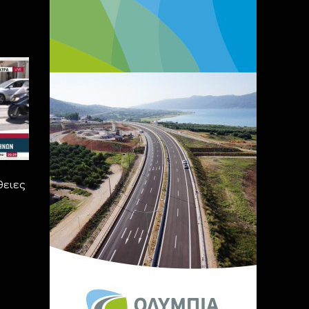
θειες