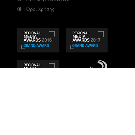
Όροι Χρήσης
Τηλεοπτικό κανάλι Ionian TV - Η Τηλεόραση της
Δυτικής Ελλάδας
. Ενημέρωση, Άποψη, Ψυχαγωγία.
Κατασκευή ιστοσελίδας: Set 2 Web