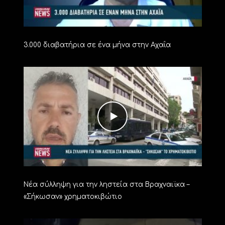
3.000 διαβατήρια σε ένα μήνα στην Αχαΐα
Νέα σύλληψη για την ληστεία στα Βραχναιϊκα –
«Σήκωσαν» χρηματοκιβώτιο