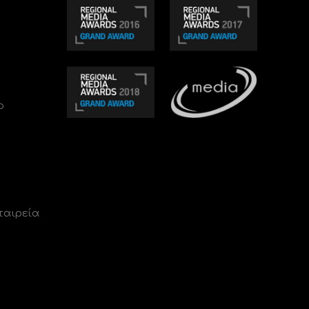
ο
ταιρεία