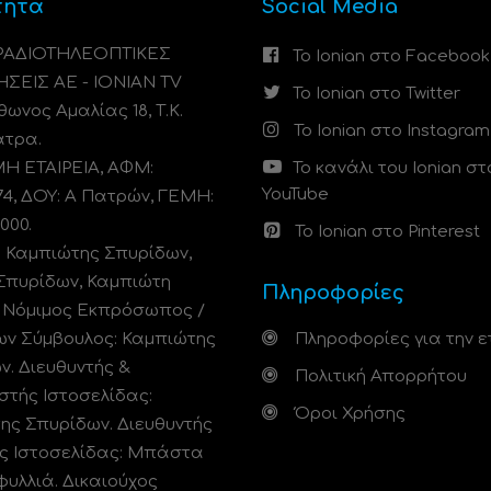
τητα
Social Media
 ΡΑΔΙΟΤΗΛΕΟΠΤΙΚΕΣ
Το Ionian στο Facebook
ΗΣΕΙΣ ΑΕ - IONIAN TV
Το Ionian στο Twitter
ωνος Αμαλίας 18, Τ.Κ.
Το Ionian στο Instagram
άτρα.
 ΕΤΑΙΡΕΙΑ, ΑΦΜ:
Το κανάλι του Ionian στ
YouTube
74, ΔΟΥ: A Πατρών, ΓΕΜΗ:
000.
Το Ionian στο Pinterest
: Καμπιώτης Σπυρίδων,
Σπυρίδων, Καμπιώτη
Πληροφορίες
. Νόμιμος Εκπρόσωπος /
ων Σύμβουλος: Καμπιώτης
Πληροφορίες για την ε
ν. Διευθυντής &
Πολιτική Απορρήτου
στής Ιστοσελίδας:
Όροι Χρήσης
ης Σπυρίδων. Διευθυντής
ς Ιστοσελίδας: Μπάστα
φυλλιά. Δικαιούχος