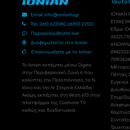
Ταυτό
ΙΟΝΙΑΝ
Email: info@ioniantv.gr
ΕΠΙΧΕΙΡ
Τηλ: 2610 622080, 26950 22123
Έδρα: Όθ
Παρακολουθήστε live
26221, Π
Διαφημιστείτε στο Ionian
ΑΝΩΝΥΜΗ
Επικοινωνήστε με το Ionian
0942332
70193624
Το Ionian εκπέμπει μέσω Digea
Μέτοχοι
στην Περιφερειακή Ζώνη 6 που
Πέττας 
καλύπτει την Πελοπόννησο, το N.
Ευγενία
Ιόνιο και την Ν. Στερεά Ελλάδα.
Διευθύν
Ακόμη, εκπέμπει στη θέση 673 στην
Σπυρίδω
πλατφόρμα της Cosmote TV
Διαχειρι
καθώς και διαδικτυακά.
Καμπιώτ
Σύνταξη
Τριαντα