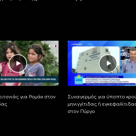
ειτονιάς για Ρομά» στον
Συναγερμός για ύποπτο κρο
δας
μηνιγγίτιδας ή εγκεφαλίτιδα
στον Πύργο