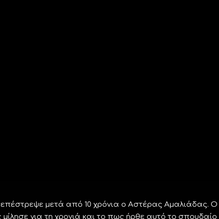
ς επέστρεψε μετά από 10 χρόνια ο Αστέρας Αμαλιάδας. Ο
μίλησε για τη χρονιά και το πως ήρθε αυτό το σπουδαίο