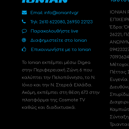
ΙΟΝΙΑΝ
Email: info@ioniantv.gr
ΕΠΙΧΕΙΡ
Τηλ: 2610 622080, 26950 22123
Έδρα: Όθ
Παρακολουθήστε live
26221, Π
Διαφημιστείτε στο Ionian
ΑΝΩΝΥΜΗ
Επικοινωνήστε με το Ionian
0942332
70193624
Το Ionian εκπέμπει μέσω Digea
Μέτοχοι
στην Περιφερειακή Ζώνη 6 που
Πέττας 
καλύπτει την Πελοπόννησο, το N.
Ευγενία
Ιόνιο και την Ν. Στερεά Ελλάδα.
Διευθύν
Ακόμη, εκπέμπει στη θέση 673 στην
Σπυρίδω
πλατφόρμα της Cosmote TV
Διαχειρι
καθώς και διαδικτυακά.
Καμπιώτ
Σύνταξη
Τριαντα