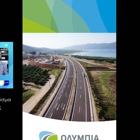
ύσμα
ς