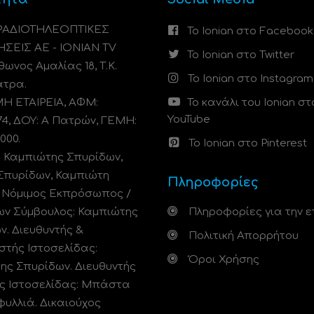
 ΡΑΔΙΟΤΗΛΕΟΠΤΙΚΕΣ
Το Ionian στο Facebook
ΗΣΕΙΣ ΑΕ - IONIAN TV
Το Ionian στο Twitter
ωνος Αμαλίας 18, Τ.Κ.
Το Ionian στο Instagram
άτρα.
 ΕΤΑΙΡΕΙΑ, ΑΦΜ:
Το κανάλι του Ionian στ
YouTube
74, ΔΟΥ: A Πατρών, ΓΕΜΗ:
000.
Το Ionian στο Pinterest
: Καμπιώτης Σπυρίδων,
Σπυρίδων, Καμπιώτη
Πληροφορίες
. Νόμιμος Εκπρόσωπος /
ων Σύμβουλος: Καμπιώτης
Πληροφορίες για την ε
ν. Διευθυντής &
Πολιτική Απορρήτου
στής Ιστοσελίδας:
Όροι Χρήσης
ης Σπυρίδων. Διευθυντής
ς Ιστοσελίδας: Μπάστα
φυλλιά. Δικαιούχος