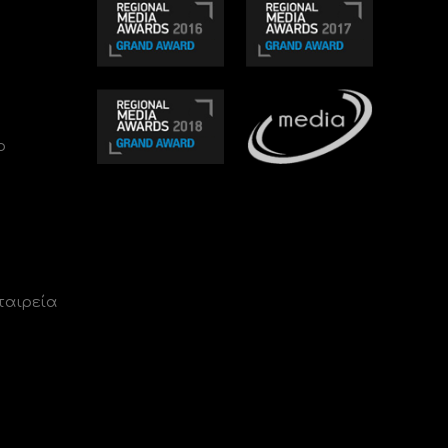
ο
ταιρεία