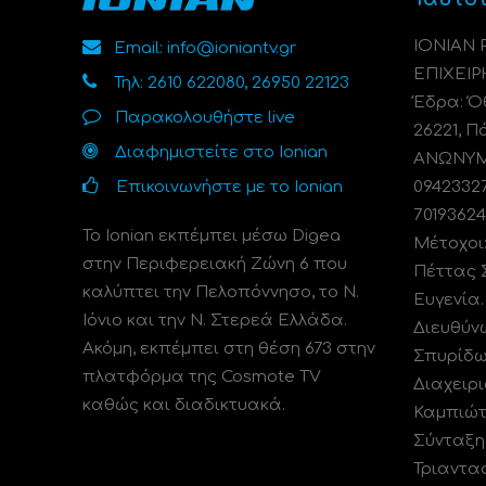
ΙΟΝΙΑΝ
Email: info@ioniantv.gr
ΕΠΙΧΕΙΡ
Τηλ: 2610 622080, 26950 22123
Έδρα: Όθ
Παρακολουθήστε live
26221, Π
Διαφημιστείτε στο Ionian
ΑΝΩΝΥΜΗ
Επικοινωνήστε με το Ionian
0942332
70193624
Το Ionian εκπέμπει μέσω Digea
Μέτοχοι
στην Περιφερειακή Ζώνη 6 που
Πέττας 
καλύπτει την Πελοπόννησο, το N.
Ευγενία
Ιόνιο και την Ν. Στερεά Ελλάδα.
Διευθύν
Ακόμη, εκπέμπει στη θέση 673 στην
Σπυρίδω
πλατφόρμα της Cosmote TV
Διαχειρι
καθώς και διαδικτυακά.
Καμπιώτ
Σύνταξη
Τριαντα