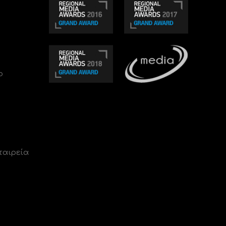
ο
ταιρεία