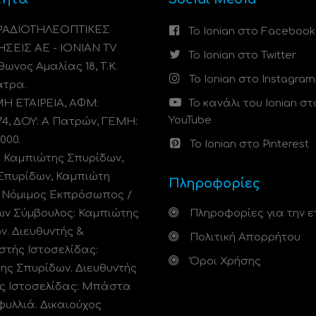
 ΡΑΔΙΟΤΗΛΕΟΠΤΙΚΕΣ
Το Ionian στο Facebook
ΗΣΕΙΣ ΑΕ - IONIAN TV
Το Ionian στο Twitter
ωνος Αμαλίας 18, Τ.Κ.
Το Ionian στο Instagram
άτρα.
 ΕΤΑΙΡΕΙΑ, ΑΦΜ:
Το κανάλι του Ionian στ
YouTube
74, ΔΟΥ: A Πατρών, ΓΕΜΗ:
000.
Το Ionian στο Pinterest
: Καμπιώτης Σπυρίδων,
Σπυρίδων, Καμπιώτη
Πληροφορίες
. Νόμιμος Εκπρόσωπος /
ων Σύμβουλος: Καμπιώτης
Πληροφορίες για την ε
ν. Διευθυντής &
Πολιτική Απορρήτου
στής Ιστοσελίδας:
Όροι Χρήσης
ης Σπυρίδων. Διευθυντής
ς Ιστοσελίδας: Μπάστα
φυλλιά. Δικαιούχος