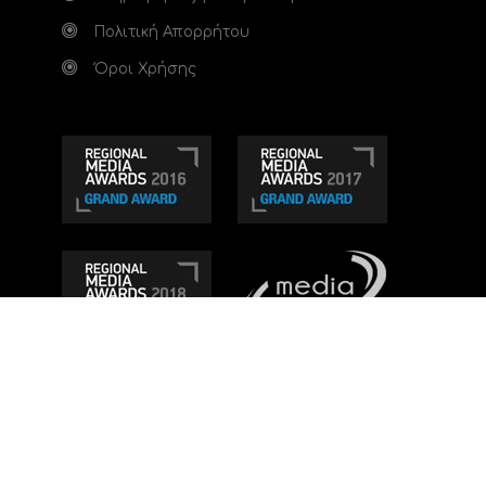
Πολιτική Απορρήτου
Όροι Χρήσης
Τηλεοπτικό κανάλι Ionian TV - Η Τηλεόραση της
Δυτικής Ελλάδας
. Ενημέρωση, Άποψη, Ψυχαγωγία.