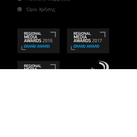
Όροι Χρήσης
Τηλεοπτικό κανάλι Ionian TV - Η Τηλεόραση της
Δυτικής Ελλάδας
. Ενημέρωση, Άποψη, Ψυχαγωγία.
Κατασκευή ιστοσελίδας: Set 2 Web