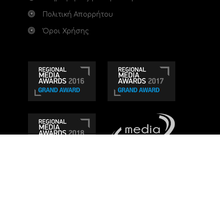
Πολιτική Απορρήτου
Όροι Χρήσης
Τηλεοπτικό κανάλι Ionian TV - Η Τηλεόραση της
Δυτικής Ελλάδας
. Ενημέρωση, Άποψη, Ψυχαγωγία.