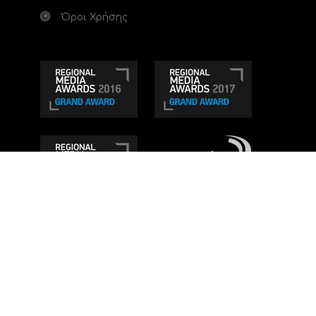
Όροι Χρήσης
Τηλεοπτικό κανάλι Ionian TV - Η Τηλεόραση της
Δυτικής Ελλάδας
. Ενημέρωση, Άποψη, Ψυχαγωγία.
Κατασκευή ιστοσελίδας: Set 2 Web