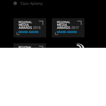
Όροι Χρήσης
Τηλεοπτικό κανάλι Ionian TV - Η Τηλεόραση της
Δυτικής Ελλάδας
. Ενημέρωση, Άποψη, Ψυχαγωγία.
Κατασκευή ιστοσελίδας: Set 2 Web