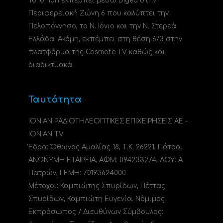
Το Ionian εκπέμπει μέσω Digea στην
Περιφερειακή Ζώνη 6 που καλύπτει την
Πελοπόννησο, το N. Ιόνιο και την Ν. Στερεά
Ελλάδα. Ακόμη, εκπέμπει στη θέση 673 στην
πλατφόρμα της Cosmote TV καθώς και
διαδικτυακά.
Ταυτότητα
ΙΟΝΙΑΝ ΡΑΔΙΟΤΗΛΕΟΠΤΙΚΕΣ ΕΠΙΧΕΙΡΗΣΕΙΣ ΑΕ -
IONIAN TV
Έδρα: Όθωνος Αμαλίας 18, Τ.Κ. 26221, Πάτρα.
ΑΝΩΝΥΜΗ ΕΤΑΙΡΕΙΑ, ΑΦΜ: 094233274, ΔΟΥ: A
Πατρών, ΓΕΜΗ: 70193624000.
Μέτοχοι: Καμπιώτης Σπυρίδων, Πέττας
Σπυρίδων, Καμπιώτη Ευγενία. Νόμιμος
Εκπρόσωπος / Διευθύνων Σύμβουλος: