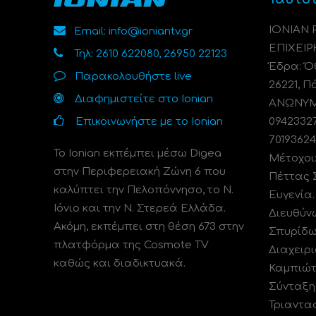
ΙΟΝΙΑΝ
Email: info@ioniantv.gr
ΕΠΙΧΕΙΡ
Τηλ: 2610 622080, 26950 22123
Έδρα: Όθ
Παρακολουθήστε live
26221, Π
Διαφημιστείτε στο Ionian
ΑΝΩΝΥΜΗ
Επικοινωνήστε με το Ionian
0942332
70193624
Το Ionian εκπέμπει μέσω Digea
Μέτοχοι
στην Περιφερειακή Ζώνη 6 που
Πέττας 
καλύπτει την Πελοπόννησο, το N.
Ευγενία
Ιόνιο και την Ν. Στερεά Ελλάδα.
Διευθύν
Ακόμη, εκπέμπει στη θέση 673 στην
Σπυρίδω
πλατφόρμα της Cosmote TV
Διαχειρι
καθώς και διαδικτυακά.
Καμπιώτ
Σύνταξη
Τριαντα