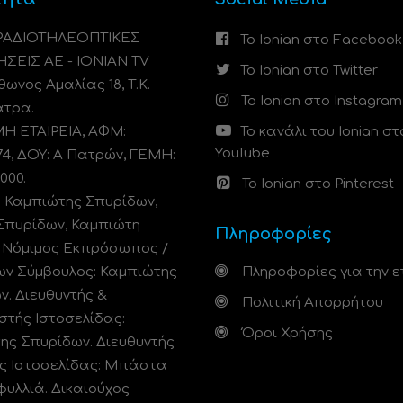
 ΡΑΔΙΟΤΗΛΕΟΠΤΙΚΕΣ
Το Ionian στο Facebook
ΗΣΕΙΣ ΑΕ - IONIAN TV
Το Ionian στο Twitter
ωνος Αμαλίας 18, Τ.Κ.
Το Ionian στο Instagram
άτρα.
 ΕΤΑΙΡΕΙΑ, ΑΦΜ:
Το κανάλι του Ionian στ
YouTube
74, ΔΟΥ: A Πατρών, ΓΕΜΗ:
000.
Το Ionian στο Pinterest
: Καμπιώτης Σπυρίδων,
Σπυρίδων, Καμπιώτη
Πληροφορίες
. Νόμιμος Εκπρόσωπος /
ων Σύμβουλος: Καμπιώτης
Πληροφορίες για την ε
ν. Διευθυντής &
Πολιτική Απορρήτου
στής Ιστοσελίδας:
Όροι Χρήσης
ης Σπυρίδων. Διευθυντής
ς Ιστοσελίδας: Μπάστα
φυλλιά. Δικαιούχος