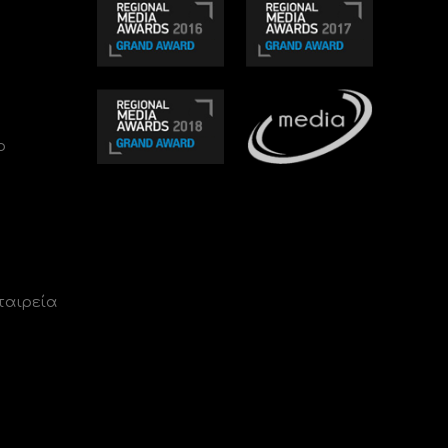
ο
ταιρεία