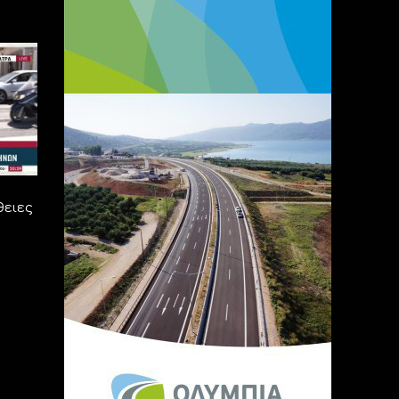
θειες