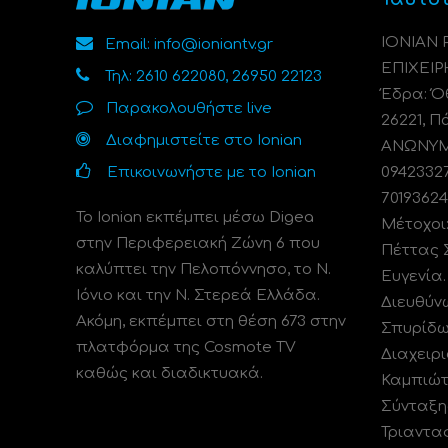
ΙΟΝΙΑΝ
Email: info@ioniantv.gr
ΕΠΙΧΕΙΡ
Τηλ: 2610 622080, 26950 22123
Έδρα: Όθ
Παρακολουθήστε live
26221, Π
Διαφημιστείτε στο Ionian
ΑΝΩΝΥΜΗ
Επικοινωνήστε με το Ionian
0942332
70193624
Το Ionian εκπέμπει μέσω Digea
Μέτοχοι
στην Περιφερειακή Ζώνη 6 που
Πέττας 
καλύπτει την Πελοπόννησο, το N.
Ευγενία
Ιόνιο και την Ν. Στερεά Ελλάδα.
Διευθύν
Ακόμη, εκπέμπει στη θέση 673 στην
Σπυρίδω
πλατφόρμα της Cosmote TV
Διαχειρι
καθώς και διαδικτυακά.
Καμπιώτ
Σύνταξη
Τριαντα