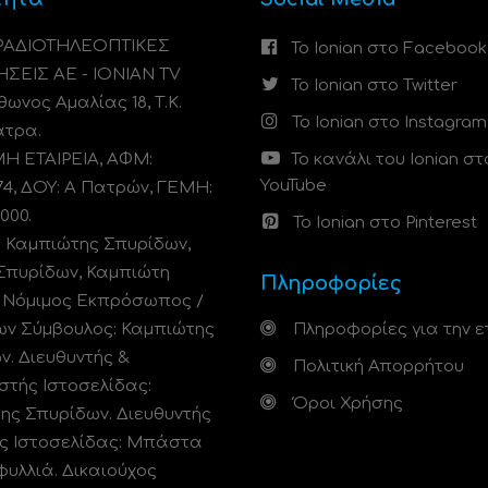
 ΡΑΔΙΟΤΗΛΕΟΠΤΙΚΕΣ
Το Ionian στο Facebook
ΗΣΕΙΣ ΑΕ - IONIAN TV
Το Ionian στο Twitter
ωνος Αμαλίας 18, Τ.Κ.
Το Ionian στο Instagram
άτρα.
 ΕΤΑΙΡΕΙΑ, ΑΦΜ:
Το κανάλι του Ionian στ
YouTube
74, ΔΟΥ: A Πατρών, ΓΕΜΗ:
000.
Το Ionian στο Pinterest
: Καμπιώτης Σπυρίδων,
Σπυρίδων, Καμπιώτη
Πληροφορίες
. Νόμιμος Εκπρόσωπος /
ων Σύμβουλος: Καμπιώτης
Πληροφορίες για την ε
ν. Διευθυντής &
Πολιτική Απορρήτου
στής Ιστοσελίδας:
Όροι Χρήσης
ης Σπυρίδων. Διευθυντής
ς Ιστοσελίδας: Μπάστα
φυλλιά. Δικαιούχος