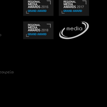
ο
ταιρεία