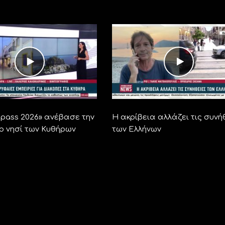
ra pass 2026» ανέβασε την
Η ακρίβεια αλλάζει τις συνή
το νησί των Κυθήρων
των Ελλήνων