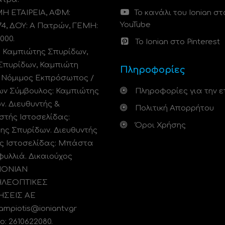
 ΕΤΑΙΡΕΙΑ, ΑΦΜ:
Το κανάλι του Ionian στ
YouTube
74, ΔΟΥ: A Πατρών, ΓΕΜΗ:
000.
Το Ionian στο Pinterest
: Καμπιώτης Σπυρίδων,
Σπυρίδων, Καμπιώτη
Πληροφορίες
. Νόμιμος Εκπρόσωπος /
ων Σύμβουλος: Καμπιώτης
Πληροφορίες για την ε
ν. Διευθυντής &
Πολιτική Απορρήτου
στής Ιστοσελίδας:
Όροι Χρήσης
ης Σπυρίδων. Διευθυντής
ς Ιστοσελίδας: Μπάστα
φυλλιά. Δικαιούχος
 ΙΟΝΙΑΝ
ΗΛΕΟΠΤΙΚΕΣ
ΗΣΕΙΣ ΑΕ
kampiotis@ioniantv.gr
: 2610622080.