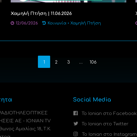
Χαμηλή Πτήση | 11.06.2026
12/06/2026
Κοινωνία
•
Χαμηλή Πτήση
1
2
3
…
106
τητα
Social Media
 ΡΑΔΙΟΤΗΛΕΟΠΤΙΚΕΣ
Το Ionian στο Facebook
ΗΣΕΙΣ ΑΕ - IONIAN TV
Το Ionian στο Twitter
ωνος Αμαλίας 18, Τ.Κ.
Το Ionian στο Instagram
άτρα.