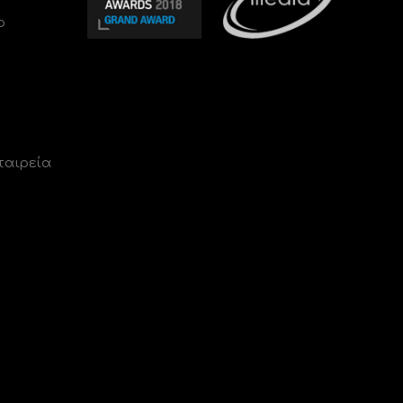
ο
ταιρεία