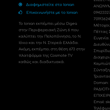
Διαφημιστείτε στο Ionian
ΑΝΩΝΥΜΗ
Επικοινωνήστε με το Ionian
0942332
70193624
Το Ionian εκπέμπει μέσω Digea
Μέτοχοι
στην Περιφερειακή Ζώνη 6 που
Πέττας 
καλύπτει την Πελοπόννησο, το N.
Ευγενία
Ιόνιο και την Ν. Στερεά Ελλάδα.
Διευθύν
Ακόμη, εκπέμπει στη θέση 673 στην
Σπυρίδω
πλατφόρμα της Cosmote TV
Διαχειρι
καθώς και διαδικτυακά.
Καμπιώτ
Σύνταξη
Τριαντα
Domain:
ΡΑΔΙΟΤ
ΕΠΙΧΕΙΡ
Email: s
Τηλέφωνο