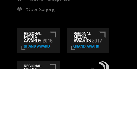
Όροι Χρήσης
Τηλεοπτικό κανάλι Ionian TV - Η Τηλεόραση της
Δυτικής Ελλάδας
. Ενημέρωση, Άποψη, Ψυχαγωγία.
Κατασκευή ιστοσελίδας: Set 2 Web