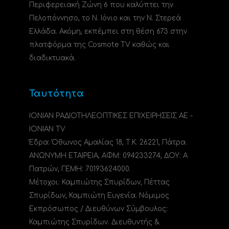
Περιφερειακή Ζώνη 6 που καλύπτει την
Πελοπόννησο, το N. Ιόνιο και την Ν. Στερεά
Ελλάδα. Ακόμη, εκπέμπει στη θέση 673 στην
πλατφόρμα της Cosmote TV καθώς και
διαδικτυακά.
Ταυτότητα
ΙΟΝΙΑΝ ΡΑΔΙΟΤΗΛΕΟΠΤΙΚΕΣ ΕΠΙΧΕΙΡΗΣΕΙΣ ΑΕ -
IONIAN TV
Έδρα: Όθωνος Αμαλίας 18, Τ.Κ. 26221, Πάτρα.
ΑΝΩΝΥΜΗ ΕΤΑΙΡΕΙΑ, ΑΦΜ: 094233274, ΔΟΥ: A
Πατρών, ΓΕΜΗ: 70193624000.
Μέτοχοι: Καμπιώτης Σπυρίδων, Πέττας
Σπυρίδων, Καμπιώτη Ευγενία. Νόμιμος
Εκπρόσωπος / Διευθύνων Σύμβουλος:
Καμπιώτης Σπυρίδων. Διευθυντής &