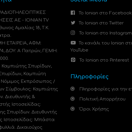
 ΡΑΔΙΟΤΗΛΕΟΠΤΙΚΕΣ
Το Ionian στο Facebook
ΗΣΕΙΣ ΑΕ - IONIAN TV
Το Ionian στο Twitter
ωνος Αμαλίας 18, Τ.Κ.
Το Ionian στο Instagram
άτρα.
 ΕΤΑΙΡΕΙΑ, ΑΦΜ:
Το κανάλι του Ionian στ
YouTube
74, ΔΟΥ: A Πατρών, ΓΕΜΗ:
000.
Το Ionian στο Pinterest
: Καμπιώτης Σπυρίδων,
Σπυρίδων, Καμπιώτη
Πληροφορίες
. Νόμιμος Εκπρόσωπος /
ων Σύμβουλος: Καμπιώτης
Πληροφορίες για την ε
ν. Διευθυντής &
Πολιτική Απορρήτου
στής Ιστοσελίδας:
Όροι Χρήσης
ης Σπυρίδων. Διευθυντής
ς Ιστοσελίδας: Μπάστα
φυλλιά. Δικαιούχος