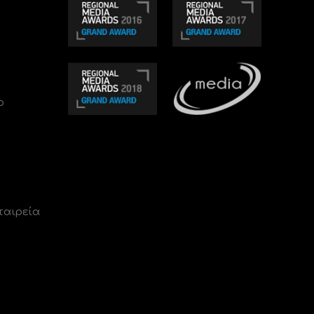
ο
ταιρεία