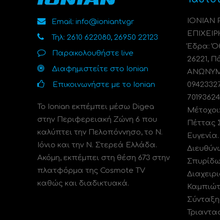
ΙΟΝΙΑΝ
Email: info@ioniantv.gr
ΕΠΙΧΕΙΡ
Τηλ: 2610 622080, 26950 22123
Έδρα: Όθ
Παρακολουθήστε live
26221, Π
Διαφημιστείτε στο Ionian
ΑΝΩΝΥΜΗ
Επικοινωνήστε με το Ionian
0942332
70193624
Το Ionian εκπέμπει μέσω Digea
Μέτοχοι
στην Περιφερειακή Ζώνη 6 που
Πέττας 
καλύπτει την Πελοπόννησο, το N.
Ευγενία
Ιόνιο και την Ν. Στερεά Ελλάδα.
Διευθύν
Ακόμη, εκπέμπει στη θέση 673 στην
Σπυρίδω
πλατφόρμα της Cosmote TV
Διαχειρι
καθώς και διαδικτυακά.
Καμπιώτ
Σύνταξη
Τριαντα